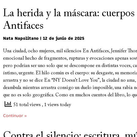
La herida y la máscara: cuerpos
Antifaces
Nata Napolitano
12 de junio de 2025
Una ciudad, ocho mujeres, mil silencios En Antifaces, Jennifer Tho
emocional hecho de fragmentos, rupturas y evocaciones apenas sost
pero podrían ser uno solo que se descompone en distintas voces, ca
íntimo, urgente. El hilo común es el cuerpo: su desgaste, su memoria,
arrastra y no se dice En “NY Doesn’t Love You”, la ciudad no ama,
deambula mientras arrastra consigo un duelo imposible, una rabia n
que no es solo geográfica. Como en muchos cuentos del libro, lo que 
51 total views
, 1 views today
Continuar »
Contra el silencio: escritura, m