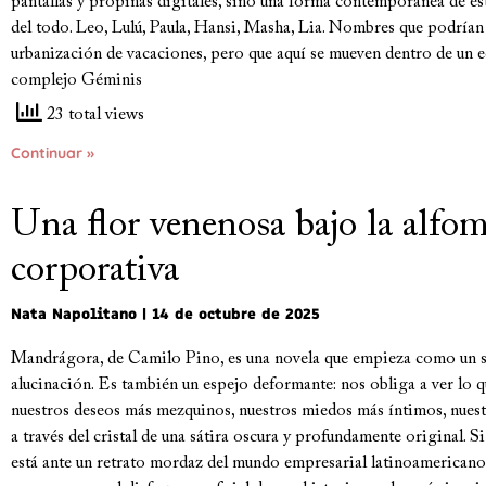
pantallas y propinas digitales, sino una forma contemporánea de es
del todo. Leo, Lulú, Paula, Hansi, Masha, Lia. Nombres que podrían
urbanización de vacaciones, pero que aquí se mueven dentro de un e
complejo Géminis
23 total views
Continuar »
Una flor venenosa bajo la alfo
corporativa
Nata Napolitano
14 de octubre de 2025
Mandrágora, de Camilo Pino, es una novela que empieza como un 
alucinación. Es también un espejo deformante: nos obliga a ver lo
nuestros deseos más mezquinos, nuestros miedos más íntimos, nues
a través del cristal de una sátira oscura y profundamente original.
está ante un retrato mordaz del mundo empresarial latinoamericano,