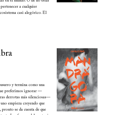
tar en el mundo. O de no estar
 pertenecer a cualquier
cosistema casi alegórico. El
mbra
susurro y termina como una
 que preferimos ignorar —
tras derrotas más silenciosas—
 Si uno empieza creyendo que
 pronto se da cuenta de que