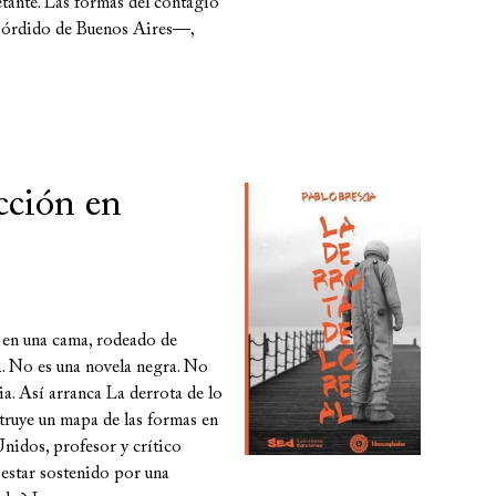
etante. Las formas del contagio
 sórdido de Buenos Aires—,
icción en
o en una cama, rodeado de
a. No es una novela negra. No
a. Así arranca La derrota de lo
struye un mapa de las formas en
Unidos, profesor y crítico
e estar sostenido por una