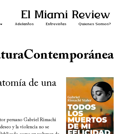
El Miami Review
Adelantos
Entrevistas
Quiénes Somos?
aturaContemporánea
natomía de una
ritor peruano Gabriel Rimachi
deseo y la violencia no se