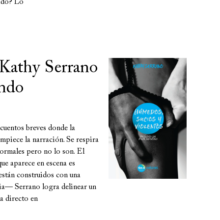
lado? Lo
: Kathy Serrano
ondo
 cuentos breves donde la
empiece la narración. Se respira
 normales pero no lo son. El
que aparece en escena es
están construidos con una
ia— Serrano logra delinear un
a directo en