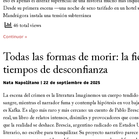
eso es apenas el disfraz superficial de una historia mucho más inqui
Desde su primera escena —una noche de sexo tarifado en un hotel
Mandrágora instala una tensión subterránea
46 total views
Continuar »
Todas las formas de morir: la f
tiempos de desconfianza
Nata Napolitano
22 de septiembre de 2025
La escena del crimen es la literatura Imaginemos un cuerpo tendid
sangre, mientras el narrador fuma y contempla hipótesis en voz baj
es Kafka. Es algo más raro y más cercano: un cuento de Pablo Bresci
real, un libro de relatos intensos, disímiles y provocadores que con
que la realidad se deshace. Brescia, argentino radicado en Estados 
literario, no escribe para tranquilizar. Su proyecto narrativo parec