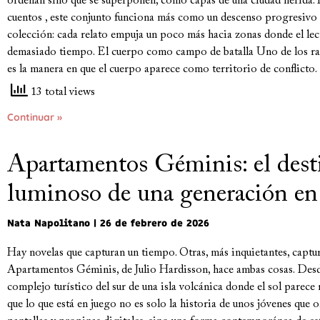
ordenan sino que se superponen, como capas de una ciudad herida.
cuentos , este conjunto funciona más como un descenso progresivo
colección: cada relato empuja un poco más hacia zonas donde el lec
demasiado tiempo. El cuerpo como campo de batalla Uno de los ras
es la manera en que el cuerpo aparece como territorio de conflicto. 
13 total views
Continuar »
Apartamentos Géminis: el dest
luminoso de una generación en
Nata Napolitano
26 de febrero de 2026
Hay novelas que capturan un tiempo. Otras, más inquietantes, captu
Apartamentos Géminis, de Julio Hardisson, hace ambas cosas. Desd
complejo turístico del sur de una isla volcánica donde el sol parece
que lo que está en juego no es solo la historia de unos jóvenes que 