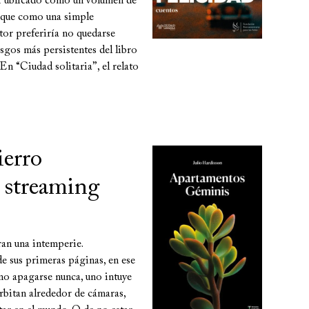
 Publicado como un volumen de
 que como una simple
tor preferiría no quedarse
gos más persistentes del libro
En “Ciudad solitaria”, el relato
ierro
 streaming
ran una intemperie.
e sus primeras páginas, en ese
 no apagarse nunca, uno intuye
orbitan alrededor de cámaras,