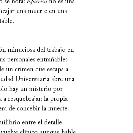
o se nota:
Epicrisis
no es una
encajar una muerte en una
table.
ón minuciosa del trabajo en
 sus personajes entrañables
de un crimen que escapa a
iudad Universitaria abre una
solo hay un misterio por
a resquebrajar: la propia
nera de concebir la muerte.
ilibrio entre el detalle
 vuelve clínico, aunque hable