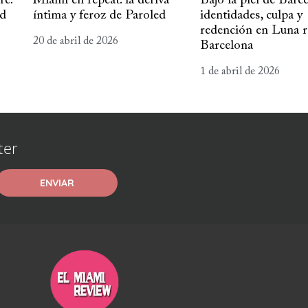
re:
Miami en repeat: la deriva
Bajo la piel de Barce
ad
íntima y feroz de Paroled
identidades, culpa y
redención en Luna r
20 de abril de 2026
Barcelona
1 de abril de 2026
ter
ENVIAR