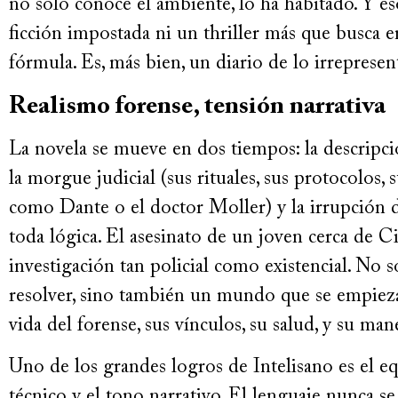
no solo conoce el ambiente, lo ha habitado. Y es
ficción impostada ni un thriller más que busca 
fórmula. Es, más bien, un diario de lo irrepresen
Realismo forense, tensión narrativa
La novela se mueve en dos tiempos: la descripci
la morgue judicial (sus rituales, sus protocolos,
como Dante o el doctor Moller) y la irrupción 
toda lógica. El asesinato de un joven cerca de C
investigación tan policial como existencial. No 
resolver, sino también un mundo que se empieza 
vida del forense, sus vínculos, su salud, y su ma
Uno de los grandes logros de Intelisano es el equ
técnico y el tono narrativo. El lenguaje nunca se