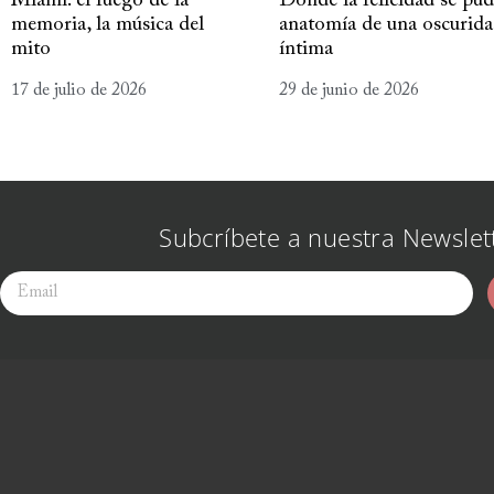
Miami: el fuego de la
Donde la felicidad se pud
memoria, la música del
anatomía de una oscurid
mito
íntima
17 de julio de 2026
29 de junio de 2026
Subcríbete a nuestra Newslet