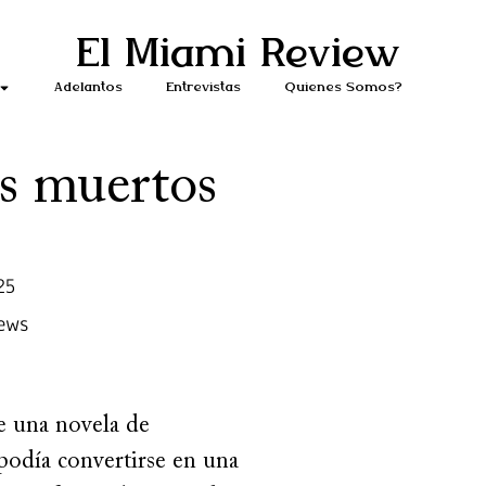
El Miami Review
Adelantos
Entrevistas
Quiénes Somos?
os muertos
25
ews
e una novela de
podía convertirse en una