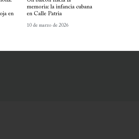
lona:
Un balcón hacia la
memoria: la infancia cubana
oja en
en Calle Patria
10 de marzo de 2026