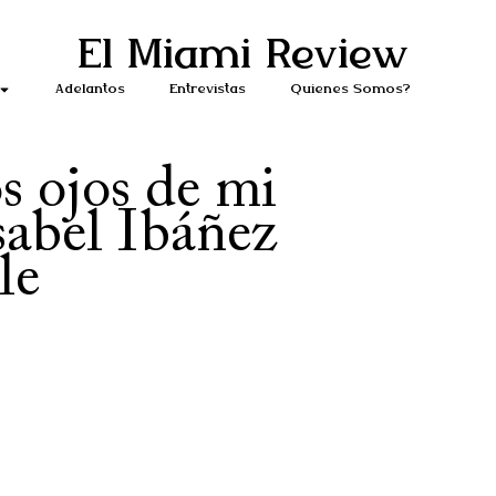
El Miami Review
Adelantos
Entrevistas
Quiénes Somos?
s ojos de mi
sabel Ibáñez
le