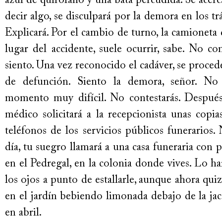
azul de quirófano y una bata percudida. Se acerc
decir algo, se disculpará por la demora en los t
Explicará. Por el cambio de turno, la camioneta 
lugar del accidente, suele ocurrir, sabe. No con
siento. Una vez reconocido el cadáver, se procede
de defunción. Siento la demora, señor. No
momento muy difícil. No contestarás. Después 
médico solicitará a la recepcionista unas copia
teléfonos de los servicios públicos funerarios. N
día, tu suegro llamará a una casa funeraria con 
en el Pedregal, en la colonia donde vives. Lo ha
los ojos a punto de estallarle, aunque ahora qui
en el jardín bebiendo limonada debajo de la ja
en abril.