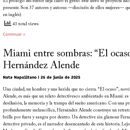
El prólogo del editor deja claro el gesto: este libro se proyecta hac
presente. Son 37 autores y autoras —dieciséis de ellos mujeres— qu
en inglés)
43 total views
Continuar »
Miami entre sombras: “El ocas
Hernández Alende
Nata Napolitano
26 de junio de 2025
Una ciudad, un hombre y una herida que no cierra. “El ocaso”, nov
Alende, es más que un relato detectivesco ambientado en Miami: es 
desilusión, la memoria y la trampa del sueño americano. Con una pro
profundamente melancólica, Hernández Alende construye un retrato
brilla por fuera y sangra por dentro. Un detective sin glamour Fern
detective privado, es el narrador desencantado de esta historia. Le