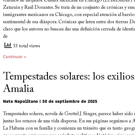
vinimos de mojados. Cultura mexicana en Chicago (El BeiSmAn Pr
Zatarain y Raúl Dorantes. Se trata de un conjunto de crónicas y ensa
inmigrantes mexicanos en Chicago, con especial atención al barrio d
sentimental de esa diáspora. Crónicas que laten entre dos tierras 
claro que los autores no buscan dar una definición cerrada de ident
de
53 total views
Continuar »
Tempestades solares: los exilio
Amalia
Nata Napolitano
30 de septiembre de 2025
Tempestades solares, novela de Grettel J. Singer, parece haber sido 
juntar los retazos de una vida dispersa. En sus páginas seguimos a 
La Habana con su familia y comienza un tránsito que es tanto geogr