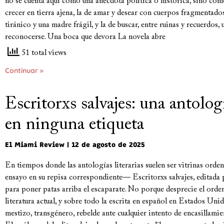
no se cuenta aquí como una anécdota política o histórica, sino como
crecer en tierra ajena, la de amar y desear con cuerpos fragmentado
tiránico y una madre frágil, y la de buscar, entre ruinas y recuerdos
reconocerse. Una boca que devora La novela abre
51 total views
Continuar »
Escritorxs salvajes: una antolo
en ninguna etiqueta
El Miami Review
12 de agosto de 2025
En tiempos donde las antologías literarias suelen ser vitrinas orde
ensayo en su repisa correspondiente— Escritorxs salvajes, editada 
para poner patas arriba el escaparate. No porque desprecie el orden
literatura actual, y sobre todo la escrita en español en Estados Unid
mestizo, transgénero, rebelde ante cualquier intento de encasillam