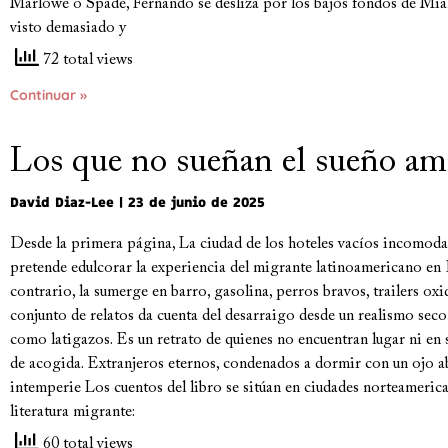
Marlowe o Spade, Fernando se desliza por los bajos fondos de Mia
visto demasiado y
72 total views
Continuar »
Los que no sueñan el sueño am
David Diaz-Lee
23 de junio de 2025
Desde la primera página, La ciudad de los hoteles vacíos incomoda
pretende edulcorar la experiencia del migrante latinoamericano en
contrario, la sumerge en barro, gasolina, perros bravos, trailers ox
conjunto de relatos da cuenta del desarraigo desde un realismo seco
como latigazos. Es un retrato de quienes no encuentran lugar ni en s
de acogida. Extranjeros eternos, condenados a dormir con un ojo ab
intemperie Los cuentos del libro se sitúan en ciudades norteamerican
literatura migrante:
60 total views