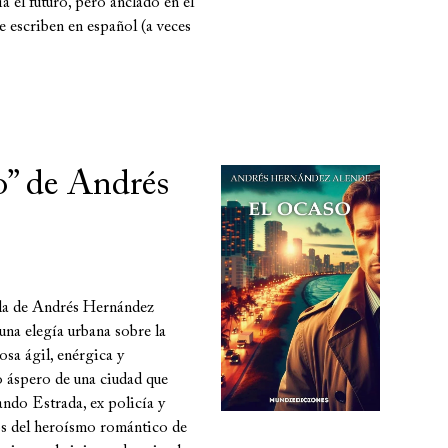
ia el futuro, pero anclado en el
e escriben en español (a veces
o” de Andrés
ela de Andrés Hernández
una elegía urbana sobre la
sa ágil, enérgica y
 áspero de una ciudad que
ando Estrada, ex policía y
jos del heroísmo romántico de