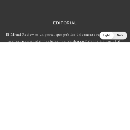
EDITORIAL
El Miami Review es un portal que publica únicamente reseñas de obras
Light
Dark
escritas en español por autores que residen en Estados Unidos , Latin
América y Europa.
Si tienes una propuesta, escríbenos a
elmiamireview@gmail.com