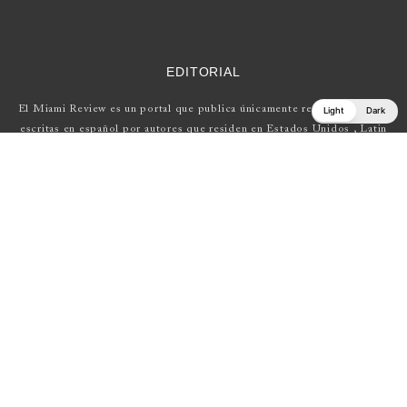
EDITORIAL
El Miami Review es un portal que publica únicamente reseñas de obras
Light
Dark
escritas en español por autores que residen en Estados Unidos , Latin
América y Europa.
Si tienes una propuesta, escríbenos a
elmiamireview@gmail.com