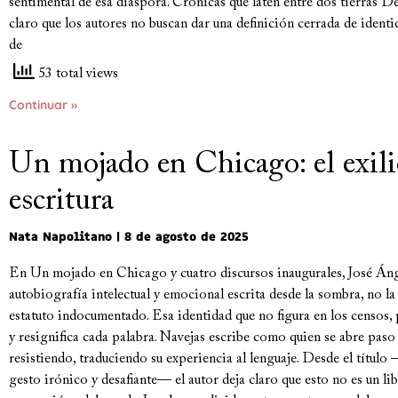
sentimental de esa diáspora. Crónicas que laten entre dos tierras 
claro que los autores no buscan dar una definición cerrada de ident
de
53 total views
Continuar »
Un mojado en Chicago: el exili
escritura
Nata Napolitano
8 de agosto de 2025
En Un mojado en Chicago y cuatro discursos inaugurales, José Áng
autobiografía intelectual y emocional escrita desde la sombra, no la
estatuto indocumentado. Esa identidad que no figura en los censos, 
y resignifica cada palabra. Navejas escribe como quien se abre paso 
resistiendo, traduciendo su experiencia al lenguaje. Desde el títul
gesto irónico y desafiante— el autor deja claro que esto no es un li