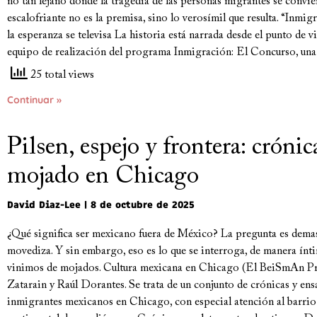
no tan lejano donde la tragedia de las personas migrantes se convier
escalofriante no es la premisa, sino lo verosímil que resulta. “Inm
la esperanza se televisa La historia está narrada desde el punto de v
equipo de realización del programa Inmigración: El Concurso, una
25 total views
Continuar »
Pilsen, espejo y frontera: cróni
mojado en Chicago
David Diaz-Lee
8 de octubre de 2025
¿Qué significa ser mexicano fuera de México? La pregunta es dema
movediza. Y sin embargo, eso es lo que se interroga, de manera ínti
vinimos de mojados. Cultura mexicana en Chicago (El BeiSmAn Pr
Zatarain y Raúl Dorantes. Se trata de un conjunto de crónicas y ensa
inmigrantes mexicanos en Chicago, con especial atención al barrio d