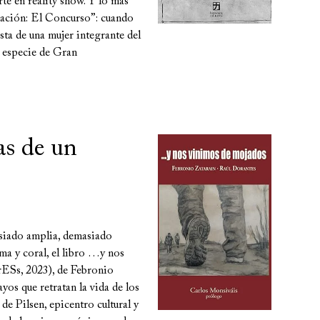
te en reality show. Y lo más
igración: El Concurso”: cuando
ista de una mujer integrante del
 especie de Gran
cas de un
siado amplia, demasiado
ma y coral, el libro …y nos
ESs, 2023), de Febronio
yos que retratan la vida de los
e Pilsen, epicentro cultural y