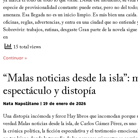
ya marca el tono de todo lo que viene. Desde ese momento, su vida
especie de provisionalidad constante: puede estar, pero no del todo
amenaza. Esa llegada no es un inicio limpio. Es más bien una caída. 
oficinas, reglas, advertencias, y entra en una ciudad que no entiende
Sobrevivir: trabajos, rutinas, desgaste Gran parte de la novela sigue
en
15 total views
Continuar »
“Malas noticias desde la isla”: 
espectáculo y distopía
Nata Napolitano
19 de enero de 2026
Una distopía incómoda y feroz Hay libros que incomodan porque s
verdad. Malas noticias desde la isla, de Carlos Gámez Pérez, es uno
la crónica política, la ficción especulativa y el testimonio emocional