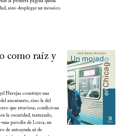
Desde la primera página queda
idad, sino desplegar un mosaico
o como raíz y
el Navejas construye una
 del anonimato, sino la del
pero que atraviesa, condiciona
en la oscuridad, tanteando,
o —una parodia de Lorca, un
bro de autoayuda ni de