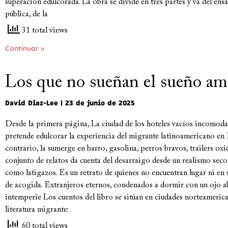
superación edulcorada. La obra se divide en tres partes y va del ens
pública, de la
31 total views
Continuar »
Los que no sueñan el sueño am
David Diaz-Lee
23 de junio de 2025
Desde la primera página, La ciudad de los hoteles vacíos incomoda
pretende edulcorar la experiencia del migrante latinoamericano en
contrario, la sumerge en barro, gasolina, perros bravos, trailers ox
conjunto de relatos da cuenta del desarraigo desde un realismo seco
como latigazos. Es un retrato de quienes no encuentran lugar ni en s
de acogida. Extranjeros eternos, condenados a dormir con un ojo ab
intemperie Los cuentos del libro se sitúan en ciudades norteamerican
literatura migrante:
60 total views