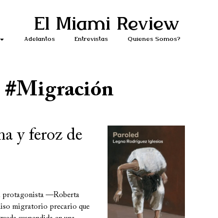
El Miami Review
Adelantos
Entrevistas
Quiénes Somos?
#Migración
ma y feroz de
 la protagonista —Roberta
miso migratorio precario que