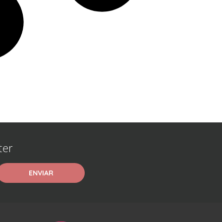
ter
ENVIAR