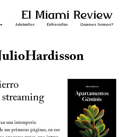
El Miami Review
Adelantos
Entrevistas
Quiénes Somos?
JulioHardisson
ierro
 streaming
ran una intemperie.
e sus primeras páginas, en ese