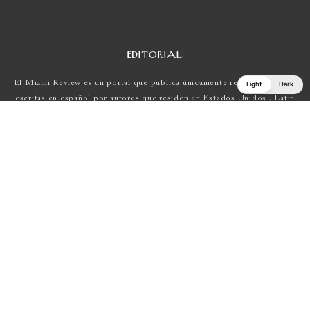
EDITORIAL
El Miami Review es un portal que publica únicamente reseñas de obras
Light
Dark
escritas en español por autores que residen en Estados Unidos , Latin
América y Europa.
Si tienes una propuesta, escríbenos a
elmiamireview@gmail.com