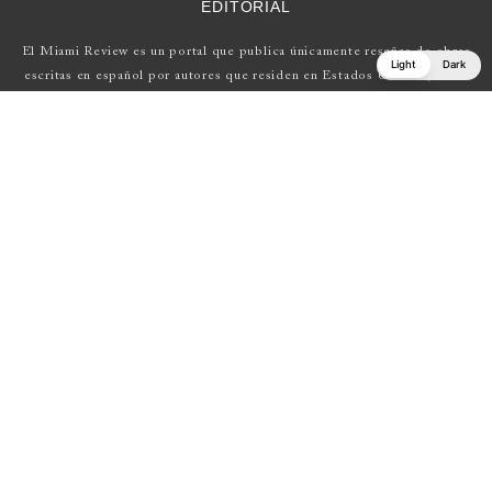
EDITORIAL
El Miami Review es un portal que publica únicamente reseñas de obras
Light
Dark
escritas en español por autores que residen en Estados Unidos , Latin
América y Europa.
Si tienes una propuesta, escríbenos a
elmiamireview@gmail.com