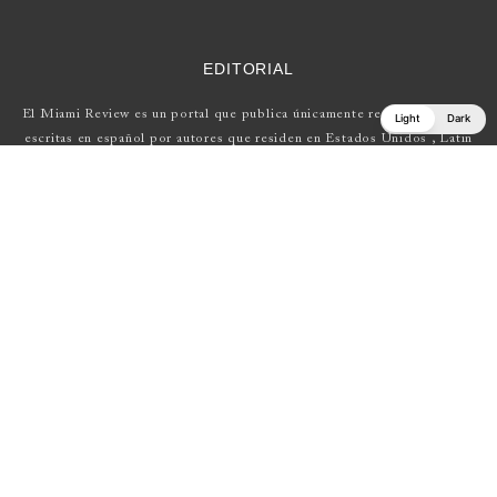
EDITORIAL
El Miami Review es un portal que publica únicamente reseñas de obras
Light
Dark
escritas en español por autores que residen en Estados Unidos , Latin
América y Europa.
Si tienes una propuesta, escríbenos a
elmiamireview@gmail.com