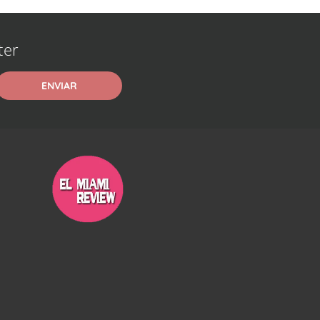
ter
ENVIAR