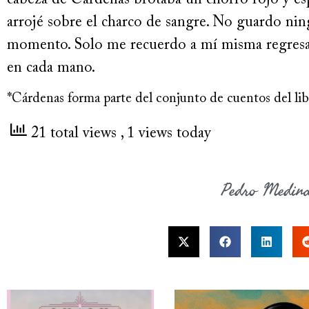
cabeza de Cárdenas brotaba un chorro rojo y esp
arrojé sobre el charco de sangre. No guardo ni
momento. Solo me recuerdo a mí misma regresan
en cada mano.
*Cárdenas forma parte del conjunto de cuentos del li
21 total views
, 1 views today
Pedro Medin