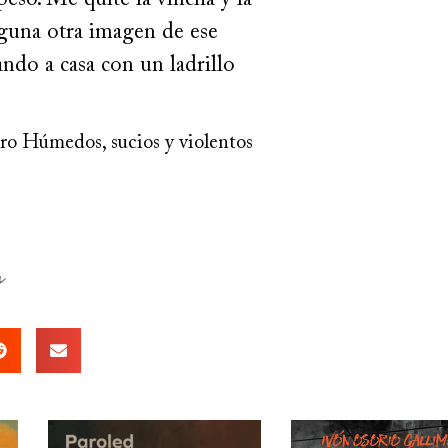
eso. Me quité la vincha y la
nguna otra imagen de ese
do a casa con un ladrillo
bro Húmedos, sucios y violentos
a