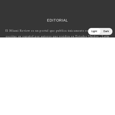
EDITORIAL
El Miami Review es un portal que publica únicamente reseñas de obras
Light
Dark
escritas en español por autores que residen en Estados Unidos , Latin
América y Europa.
Si tienes una propuesta, escríbenos a
elmiamireview@gmail.com