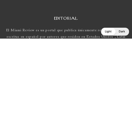
EDITORIAL
El Miami Review es un portal que publica únicamente reseñas de obras
Light
Dark
escritas en español por autores que residen en Estados Unidos , Latin
América y Europa.
Si tienes una propuesta, escríbenos a
elmiamireview@gmail.com