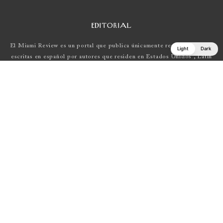
EDITORIAL
El Miami Review es un portal que publica únicamente reseñas de obras
Light
Dark
escritas en español por autores que residen en Estados Unidos , Latin
América y Europa.
Si tienes una propuesta, escríbenos a
elmiamireview@gmail.com