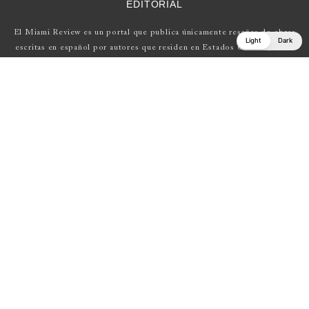
EDITORIAL
El Miami Review es un portal que publica únicamente reseñas de obras
Light
Dark
escritas en español por autores que residen en Estados Unidos , Latin
América y Europa.
Si tienes una propuesta, escríbenos a
elmiamireview@gmail.com