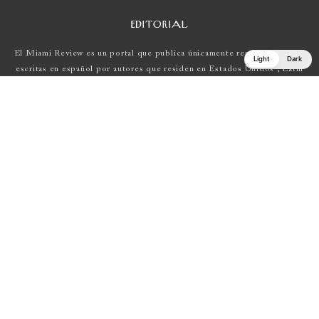
EDITORIAL
El Miami Review es un portal que publica únicamente reseñas de obras
Light
Dark
escritas en español por autores que residen en Estados Unidos , Latin
América y Europa.
Si tienes una propuesta, escríbenos a
elmiamireview@gmail.com