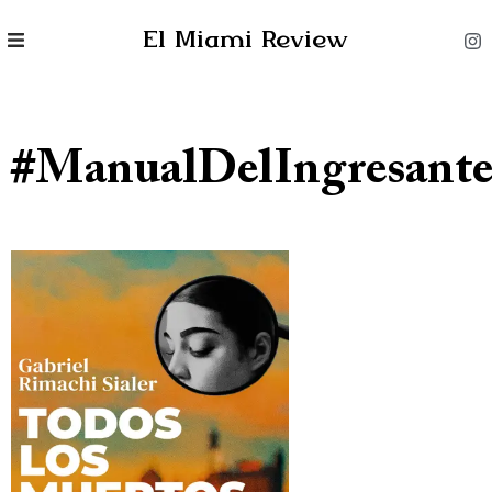
El Miami Review
#ManualDelIngresant