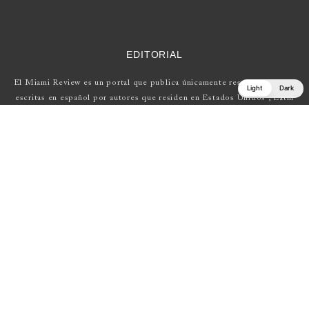
EDITORIAL
El Miami Review es un portal que publica únicamente reseñas de obras
Light
Dark
escritas en español por autores que residen en Estados Unidos , Latin
América y Europa.
Si tienes una propuesta, escríbenos a
elmiamireview@gmail.com