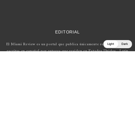
EDITORIAL
Light
Dark
El Miami Review es un portal que publica únicamente reseñas de obras
escritas en español por autores que residen en Estados Unidos , Latin
América y Europa.
Si tienes una propuesta, escríbenos a
elmiamireview@gmail.com