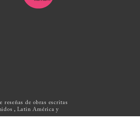
 reseñas de obras escritas
nidos , Latin América y
review@gmail.com