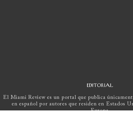
EDITORIAL
El Miami Review es un portal que publica únicamente
en español por autores que residen en Estados U
Europa.
Si tienes una propuesta, escríbenos a
elmiami