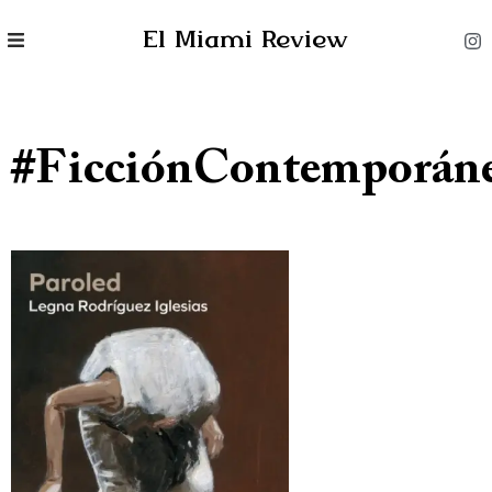
El Miami Review
#FicciónContemporán