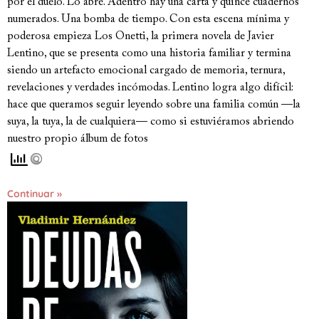
por el duelo. Lo abre. Adentro hay una carta y quince cuadernos
numerados. Una bomba de tiempo. Con esta escena mínima y
poderosa empieza Los Onetti, la primera novela de Javier
Lentino, que se presenta como una historia familiar y termina
siendo un artefacto emocional cargado de memoria, ternura,
revelaciones y verdades incómodas. Lentino logra algo difícil:
hace que queramos seguir leyendo sobre una familia común —la
suya, la tuya, la de cualquiera— como si estuviéramos abriendo
nuestro propio álbum de fotos
Continuar »