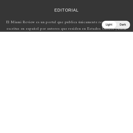
EDITORIAL
El Miami Review es un portal que publica únicamente reseñas de obras
Light
Dark
escritas en español por autores que residen en Estados Unidos , Latin
América y Europa.
Si tienes una propuesta, escríbenos a
elmiamireview@gmail.com