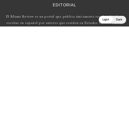
EDITORIAL
El Miami Review es un portal que publica únicamente reseñas de obras
Light
Dark
escritas en español por autores que residen en Estados Unidos , Latin
América y Europa.
Si tienes una propuesta, escríbenos a
elmiamireview@gmail.com