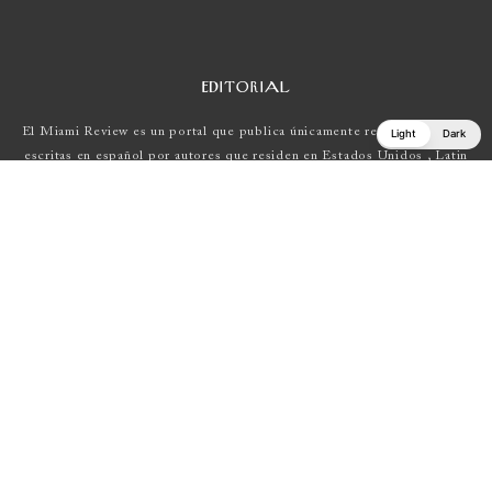
EDITORIAL
El Miami Review es un portal que publica únicamente reseñas de obras
Light
Dark
escritas en español por autores que residen en Estados Unidos , Latin
América y Europa.
Si tienes una propuesta, escríbenos a
elmiamireview@gmail.com