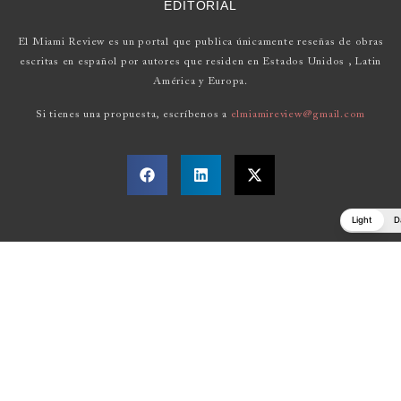
EDITORIAL
El Miami Review es un portal que publica únicamente reseñas de obras
escritas en español por autores que residen en Estados Unidos , Latin
América y Europa.
Si tienes una propuesta, escríbenos a
elmiamireview@gmail.com
Light
D