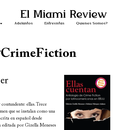
El Miami Review
Adelantos
Entrevistas
Quiénes Somos?
#CrimeFiction
jer
contundente: ellas. Trece
rimen que se instalan como una
scrita en español desde
a editada por Gizella Meneses