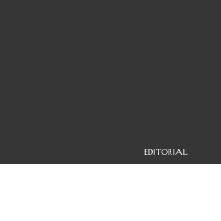
EDITORIAL
El Miami Review es un portal que publica únicamente
en español por autores que residen en Estados U
Europa.
Si tienes una propuesta, escríbenos a
elmiami