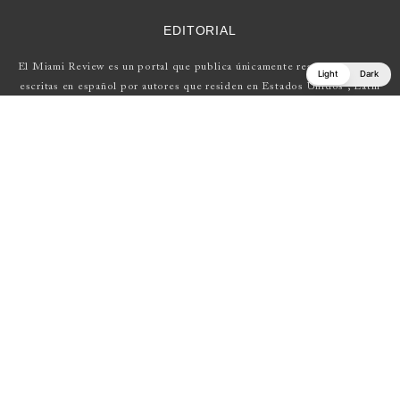
EDITORIAL
El Miami Review es un portal que publica únicamente reseñas de obras
Light
Dark
escritas en español por autores que residen en Estados Unidos , Latin
América y Europa.
Si tienes una propuesta, escríbenos a
elmiamireview@gmail.com