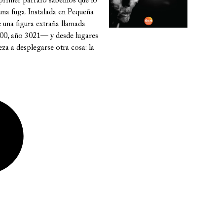
l primer párrafo sabemos que lo
una fuga. Instalada en Pequeña
 una figura extraña llamada
00, año 3021— y desde lugares
za a desplegarse otra cosa: la