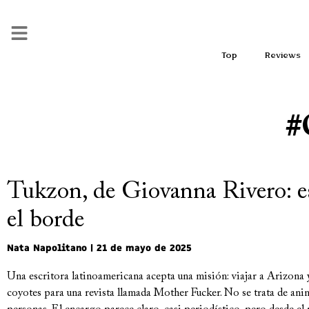
Top
Reviews
#
Tukzon, de Giovanna Rivero: es
el borde
Nata Napolitano
21 de mayo de 2025
Una escritora latinoamericana acepta una misión: viajar a Arizona y
coyotes para una revista llamada Mother Fucker. No se trata de anima