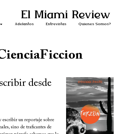
El Miami Review
Adelantos
Entrevistas
Quiénes Somos?
CienciaFiccion
cribir desde
 escribir un reportaje sobre
les, sino de traficantes de