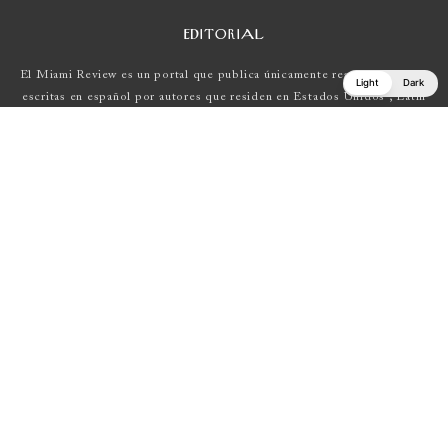
EDITORIAL
El Miami Review es un portal que publica únicamente reseñas de obras
Light
Dark
escritas en español por autores que residen en Estados Unidos , Latin
América y Europa.
Si tienes una propuesta, escríbenos a
elmiamireview@gmail.com