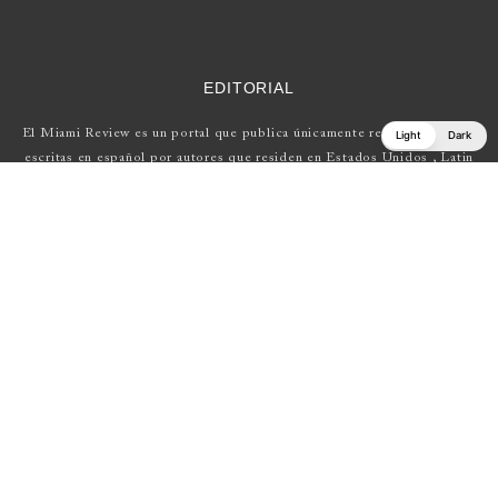
EDITORIAL
El Miami Review es un portal que publica únicamente reseñas de obras
Light
Dark
escritas en español por autores que residen en Estados Unidos , Latin
América y Europa.
Si tienes una propuesta, escríbenos a
elmiamireview@gmail.com