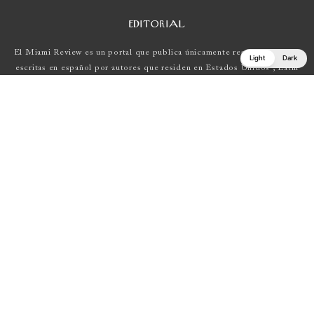
EDITORIAL
El Miami Review es un portal que publica únicamente reseñas de obras
Light
Dark
escritas en español por autores que residen en Estados Unidos , Latin
América y Europa.
Si tienes una propuesta, escríbenos a
elmiamireview@gmail.com