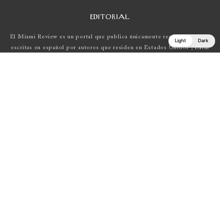
EDITORIAL
El Miami Review es un portal que publica únicamente reseñas de obras
Light
Dark
escritas en español por autores que residen en Estados Unidos , Latin
América y Europa.
Si tienes una propuesta, escríbenos a
elmiamireview@gmail.com