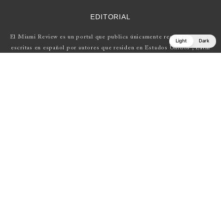
EDITORIAL
El Miami Review es un portal que publica únicamente reseñas de obras
Light
Dark
escritas en español por autores que residen en Estados Unidos , Latin
América y Europa.
Si tienes una propuesta, escríbenos a
elmiamireview@gmail.com