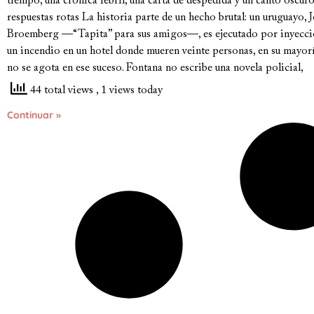
tiempo, una crónica febril, una carta de despedida y un canto oscuro
respuestas rotas La historia parte de un hecho brutal: un uruguayo
Broemberg —“Tapita” para sus amigos—, es ejecutado por inyección
un incendio en un hotel donde mueren veinte personas, en su mayor
no se agota en ese suceso. Fontana no escribe una novela policial,
44 total views
, 1 views today
Continuar »