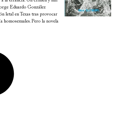
 a la errancia. Un crimen y mil
, Jorge Eduardo González
 letal en Texas tras provocar
ía homosexuales. Pero la novela