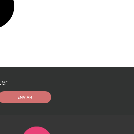
ter
ENVIAR