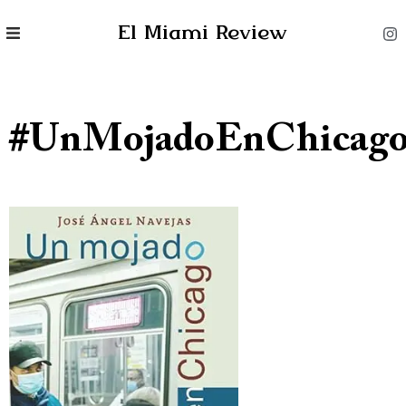
El Miami Review
#UnMojadoEnChicag