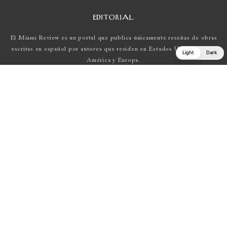
EDITORIAL
El Miami Review es un portal que publica únicamente reseñas de obras
escritas en español por autores que residen en Estados Unidos , Latin
Light
Dark
América y Europa.
Si tienes una propuesta, escríbenos a
elmiamireview@gmail.com