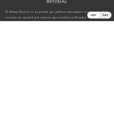
EDITORIAL
El Miami Review es un portal que publica únicamente reseñas de obras
Light
Dark
escritas en español por autores que residen en Estados Unidos , Latin
América y Europa.
Si tienes una propuesta, escríbenos a
elmiamireview@gmail.com