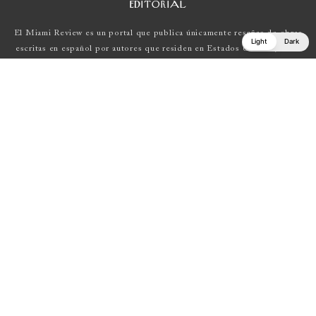
EDITORIAL
El Miami Review es un portal que publica únicamente reseñas de obras
Light
Dark
escritas en español por autores que residen en Estados Unidos , Latin
América y Europa.
Si tienes una propuesta, escríbenos a
elmiamireview@gmail.com