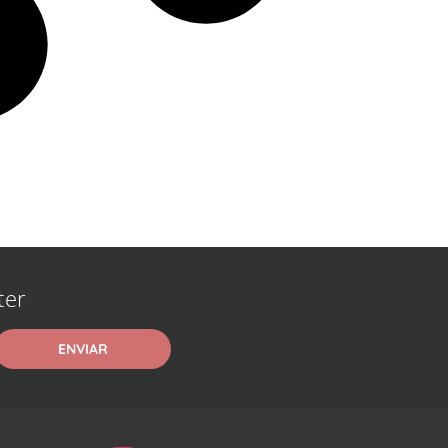
ter
ENVIAR