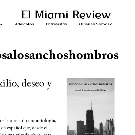
El Miami Review
Adelantos
Entrevistas
Quiénes Somos?
osalosanchoshombros
ilio, deseo y
os” no es solo una antología,
en español que, desde el