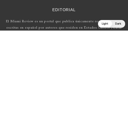
EDITORIAL
El Miami Review es un portal que publica únicamente reseñas de obras
Light
Dark
escritas en español por autores que residen en Estados Unidos , Latin
América y Europa.
Si tienes una propuesta, escríbenos a
elmiamireview@gmail.com