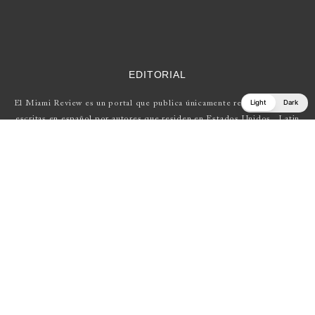
EDITORIAL
Light
Dark
El Miami Review es un portal que publica únicamente reseñas de obras
escritas en español por autores que residen en Estados Unidos , Latin
América y Europa.
Si tienes una propuesta, escríbenos a
elmiamireview@gmail.com