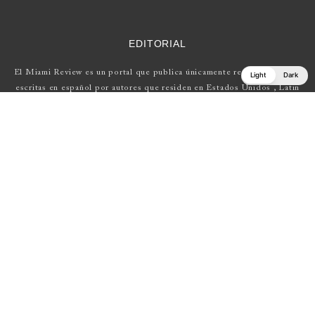
EDITORIAL
El Miami Review es un portal que publica únicamente reseñas de obras
Light
Dark
escritas en español por autores que residen en Estados Unidos , Latin
América y Europa.
Si tienes una propuesta, escríbenos a
elmiamireview@gmail.com