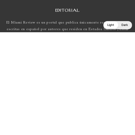
EDITORIAL
El Miami Review es un portal que publica únicamente reseñas de obras
Light
Dark
escritas en español por autores que residen en Estados Unidos , Latin
América y Europa.
Si tienes una propuesta, escríbenos a
elmiamireview@gmail.com