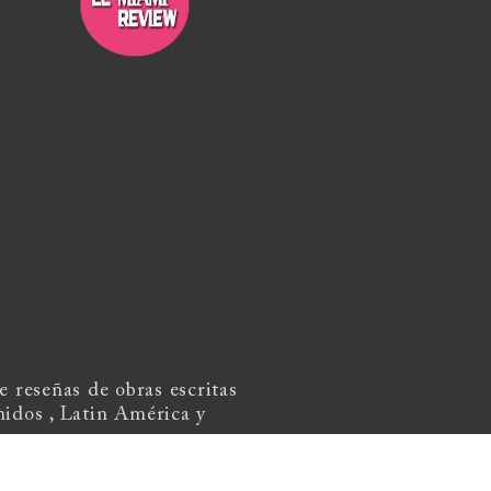
 reseñas de obras escritas
nidos , Latin América y
review@gmail.com