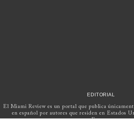
EDITORIAL
El Miami Review es un portal que publica únicamente
en español por autores que residen en Estados U
Europa.
Si tienes una propuesta, escríbenos a
elmiami