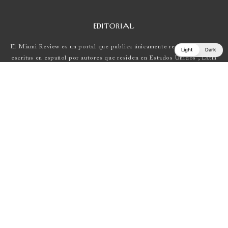
EDITORIAL
El Miami Review es un portal que publica únicamente reseñas de obras
Light
Dark
escritas en español por autores que residen en Estados Unidos , Latin
América y Europa.
Si tienes una propuesta, escríbenos a
elmiamireview@gmail.com