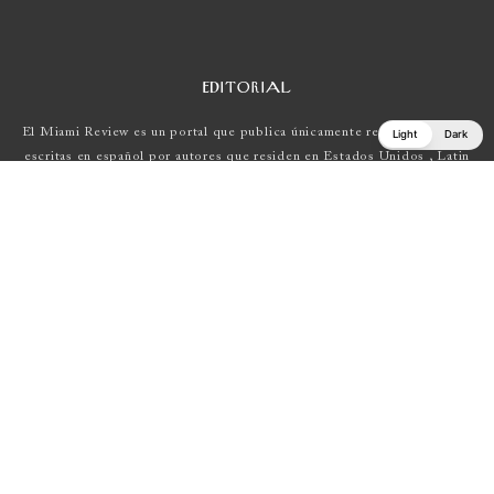
EDITORIAL
El Miami Review es un portal que publica únicamente reseñas de obras
Light
Dark
escritas en español por autores que residen en Estados Unidos , Latin
América y Europa.
Si tienes una propuesta, escríbenos a
elmiamireview@gmail.com