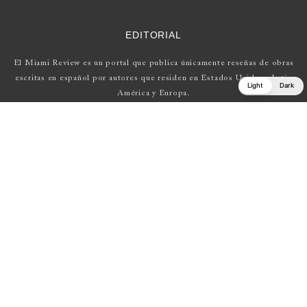
EDITORIAL
El Miami Review es un portal que publica únicamente reseñas de obras
escritas en español por autores que residen en Estados Unidos , Latin
Light
Dark
América y Europa.
Si tienes una propuesta, escríbenos a
elmiamireview@gmail.com