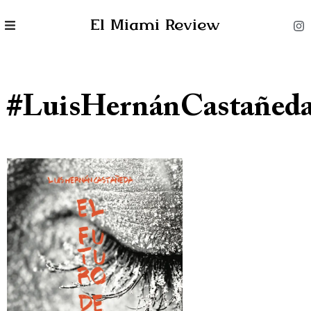
El Miami Review
#LuisHernánCastañed