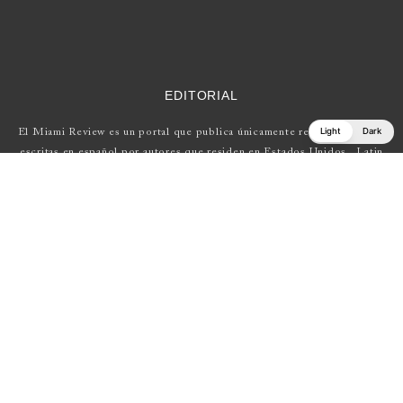
EDITORIAL
Light
Dark
El Miami Review es un portal que publica únicamente reseñas de obras
escritas en español por autores que residen en Estados Unidos , Latin
América y Europa.
Si tienes una propuesta, escríbenos a
elmiamireview@gmail.com