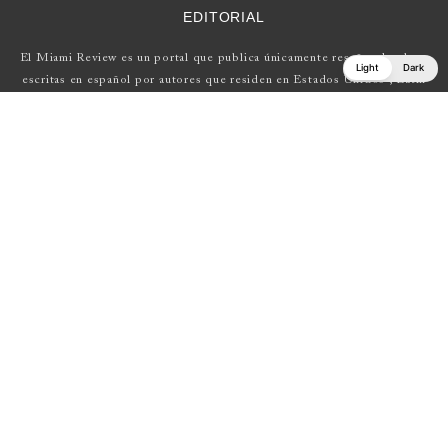
EDITORIAL
El Miami Review es un portal que publica únicamente reseñas de obras
Light
Dark
escritas en español por autores que residen en Estados Unidos , Latin
América y Europa.
Si tienes una propuesta, escríbenos a
elmiamireview@gmail.com