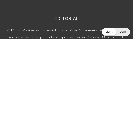
EDITORIAL
El Miami Review es un portal que publica únicamente reseñas de obras
Light
Dark
escritas en español por autores que residen en Estados Unidos , Latin
América y Europa.
Si tienes una propuesta, escríbenos a
elmiamireview@gmail.com