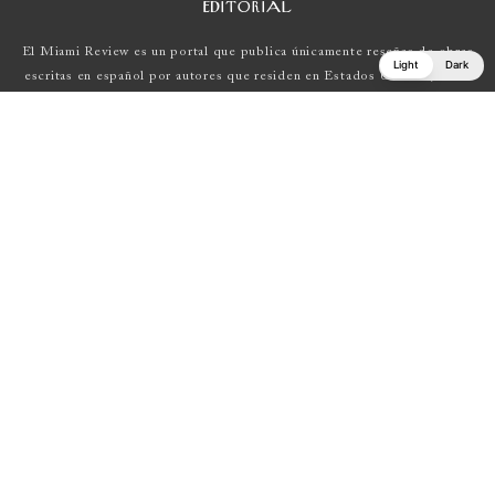
EDITORIAL
El Miami Review es un portal que publica únicamente reseñas de obras
Light
Dark
escritas en español por autores que residen en Estados Unidos , Latin
América y Europa.
Si tienes una propuesta, escríbenos a
elmiamireview@gmail.com