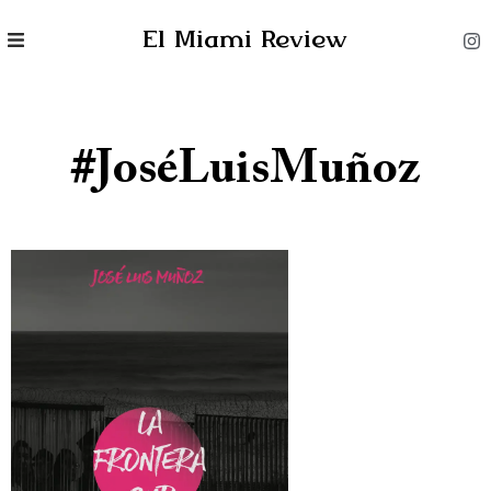
El Miami Review
#JoséLuisMuñoz